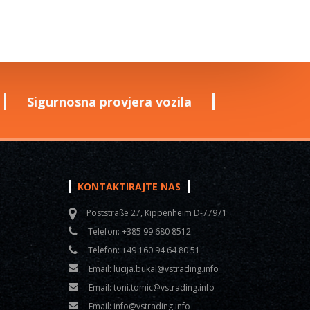
Sigurnosna provjera vozila
KONTAKTIRAJTE NAS
Poststraße 27, Kippenheim D-77971
Telefon:
+385 99 680 8512
Telefon:
+49 160 94 64 80 51
Email:
lucija.bukal@vstrading.info
Email:
toni.tomic@vstrading.info
Email:
info@vstrading.info