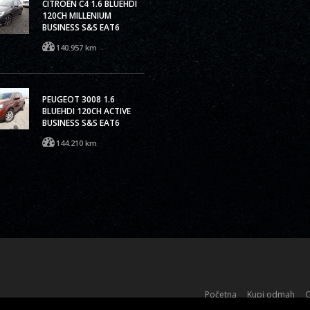
CITROËN C4 1.6 BLUEHDI
120CH MILLENIUM
BUSINESS S&S EAT6
140.957 km
PEUGEOT 3008 1.6
BLUEHDI 120CH ACTIVE
BUSINESS S&S EAT6
144.210 km
Početna
Kupi odmah