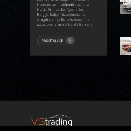
transportom rabljenih vozila sa
trzista Francuske, Njemacke,
Belgije, Italije, Nizozemske, te
drugih clanica EU, s fokusom na
izvoz primarno na trziste Balkana.
PROČITAJ VIŠE
© 2014 - 2026 | All rights reserved VS TRADING GmbH