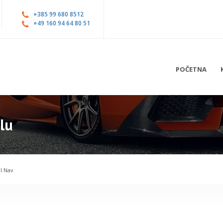
+385 99 680 8512
+49 160 94 64 80 51
POČETNA
lu
l Nav