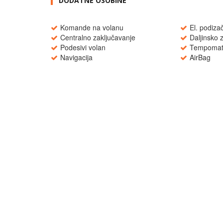
DODATNE OSOBINE
Komande na volanu
El. podizač
Centralno zaključavanje
Daljinsko 
Podesivi volan
Tempoma
Navigacija
AirBag