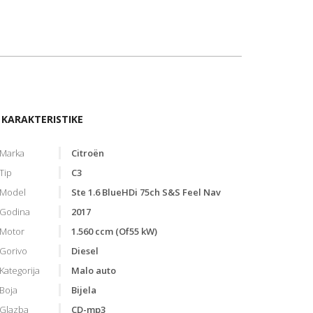
KARAKTERISTIKE
Marka
Citroën
Tip
C3
Model
Ste 1.6 BlueHDi 75ch S&S Feel Nav
Godina
2017
Motor
1.560 ccm (Of55 kW)
Gorivo
Diesel
Kategorija
Malo auto
Boja
Bijela
Glazba
CD-mp3