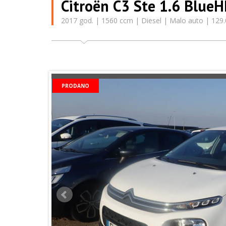
Citroën C3 Ste 1.6 Blue
2017 god. | 1560 ccm | Diesel | Malo auto | 129
PRODANO