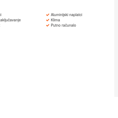
i
Aluminijski naplatci
zaključavanje
Klima
t
Putno računalo