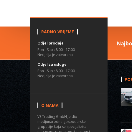
RADNO VRIJEME
Najbo
Odjel prodaje
Pon - Sub : 8:00 - 17:00
Nedjelja je zatvorena
Odjel za usluge
Pon - Sub : 8:00 - 17:00
Nedjelja je zatvorena
POS
O NAMA
VS Trading GmbH je dio
medjunarodne gospodarske
grupacije koja se specijalizira
nabavom, prodajom, izvozom i