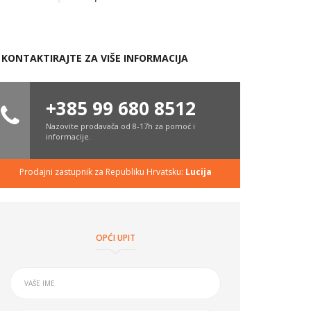
KONTAKTIRAJTE ZA VIŠE INFORMACIJA
+385 99 680 8512
Nazovite prodavača od 8-17h za pomoć i
informacije.
Prodajni zastupnik za Republiku Hrvatsku:
Lucija
OPĆI UPIT