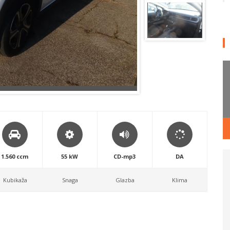
1.560 ccm
55 kW
CD-mp3
DA
Kubikaža
Snaga
Glazba
Klima