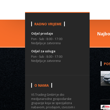
RADNO VRIJEME
Najbo
Odjel prodaje
Pon - Sub : 8:00 - 17:00
Nedjelja je zatvorena
Odjel za usluge
Pon - Sub : 8:00 - 17:00
Nedjelja je zatvorena
POS
O NAMA
VS Trading GmbH je dio
medjunarodne gospodarske
grupacije koja se specijalizira
nabavom, prodajom, izvozom i