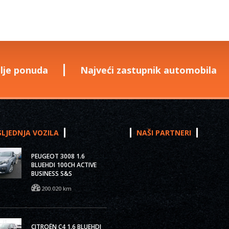
lje ponuda
Najveći zastupnik automobila
LJEDNJA VOZILA
NAŠI PARTNERI
PEUGEOT 3008 1.6
BLUEHDI 100CH ACTIVE
BUSINESS S&S
200.020 km
CITROËN C4 1.6 BLUEHDI