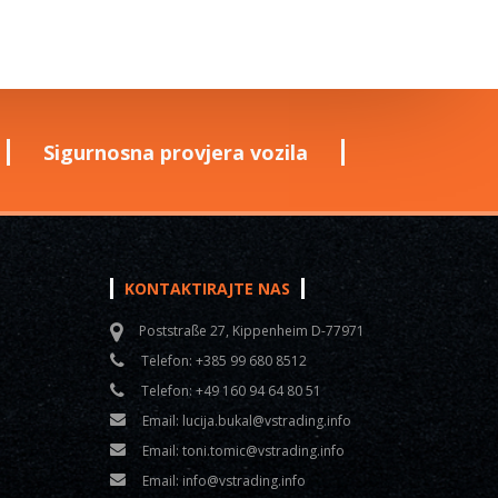
Sigurnosna provjera vozila
KONTAKTIRAJTE NAS
Poststraße 27, Kippenheim D-77971
Telefon:
+385 99 680 8512
Telefon:
+49 160 94 64 80 51
Email:
lucija.bukal@vstrading.info
Email:
toni.tomic@vstrading.info
Email:
info@vstrading.info