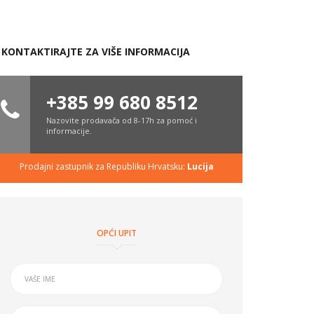
KONTAKTIRAJTE ZA VIŠE INFORMACIJA
+385 99 680 8512
Nazovite prodavača od 8-17h za pomoć i
informacije.
Prodajni zastupnik za Republiku Hrvatsku:
Lucija
OPĆI UPIT