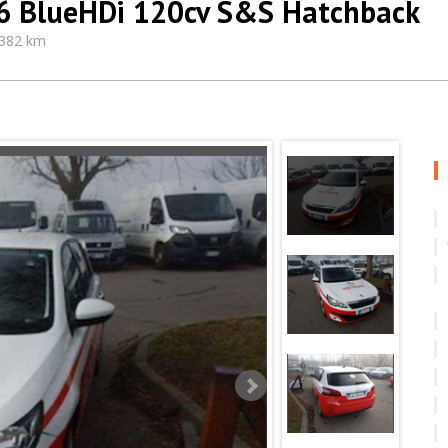
.6 BlueHDi 120cv S&S Hatchback
.382 km