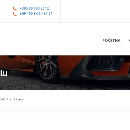
+385 99 680 8512
+49 160 94 64 80 51
POČETNA
lu
v S&S Hatchback