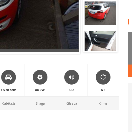
1.570 ccm
88 kW
CD
NE
Kubikaža
Snaga
Glazba
Klima