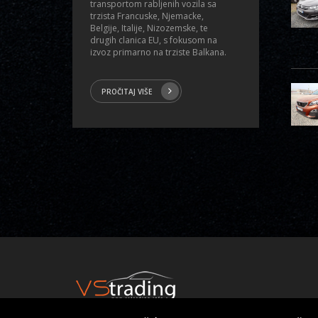
transportom rabljenih vozila sa
trzista Francuske, Njemacke,
Belgije, Italije, Nizozemske, te
drugih clanica EU, s fokusom na
izvoz primarno na trziste Balkana.
PROČITAJ VIŠE
© 2014 - 2026 | All rights reserved VS TRADING GmbH