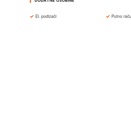
DODATNE OSOBINE
El. podizači
Putno rač